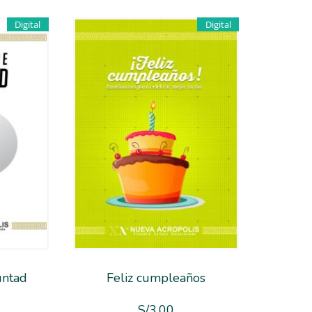
Digital
Digital
untad
Feliz cumpleaños
S/
3.00