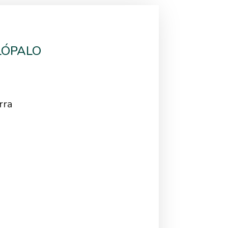
LÓPALO
rra